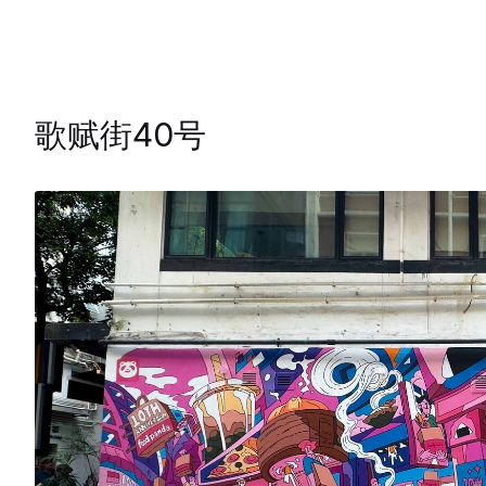
歌赋街40号