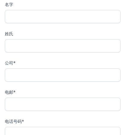
名字
姓氏
公司*
电邮*
电话号码*