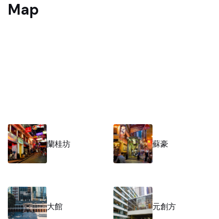
Map
蘭桂坊
蘇豪
大館
元創方