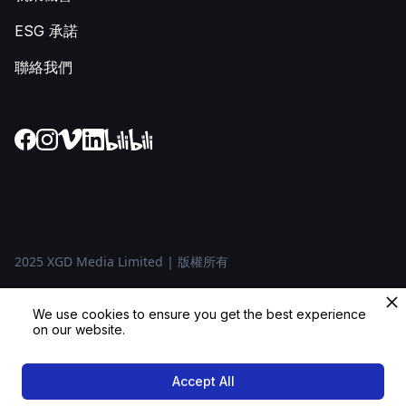
ESG 承諾
聯絡我們
2025 XGD Media Limited | 版權所有
隱私政策
We use cookies to ensure you get the best experience
on our website.
條款及條件
Accept All