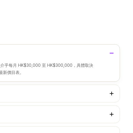
每月 HK$30,000 至 HK$300,000，具體取決
取最新價目表。
R 人流交匯點。該路段月均覆蓋高達 620 萬頂級消費
牌，地標曝光效應極強。
低投放週期為 2 星期。長期投放通常可享有更具優勢的月度