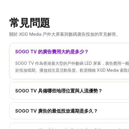
常見問題
關於 XGD Media 戶外大屏幕與數碼廣告投放的常見解答。
SOGO TV 的廣告費用大約是多少？
SOGO TV 作為香港最大型的戶外數碼 LED 屏幕，廣告費用一般介乎
於投放檔期、播放頻次及活動長度。歡迎聯絡 XGD Media 索
SOGO TV 具備哪些地理位置與人流優勢？
SOGO TV 位於銅鑼灣崇光百貨交界的核心十字路口，緊鄰 LF
人次，周邊更圍繞 Pop Mart、Grand Seiko 等國際旗艦品
SOGO TV 廣告的最低投放週期是多久？
在 XGD Media 的戶外廣告網絡中，SOGO TV 的標準最