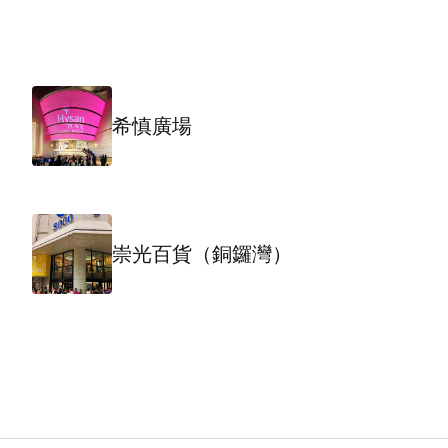
希慎廣場
崇光百貨（銅鑼灣）