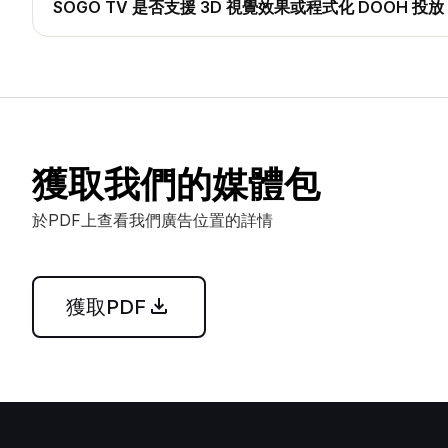
費率。
SOGO TV 是否支援 3D 視覺效果或程式化 DOOH 投放
支援。SOGO TV 全面支援高解析度 LED 動態影片、裸眼 3D 
基於時間、天氣等即時數據觸發的 Programmatic DOOH 程
獲取我們的媒體包
於PDF上查看我們廣告位置的詳情
獲取PDF