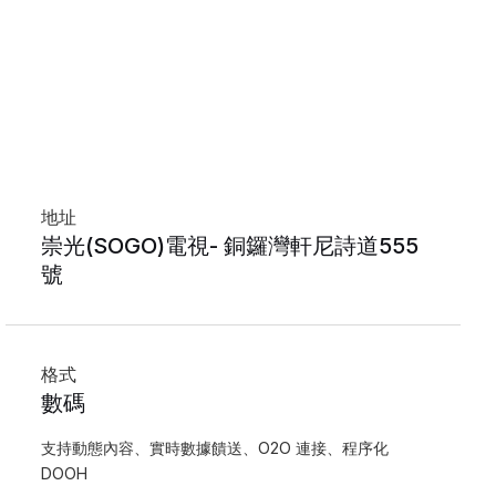
地址
崇光(SOGO)電視- 銅鑼灣軒尼詩道555
號
格式
數碼
支持動態內容、實時數據饋送、O2O 連接、程序化
DOOH