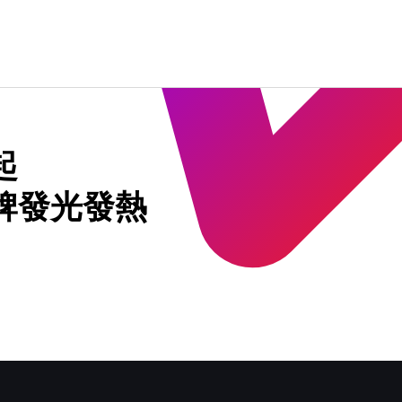
起
牌發光發熱