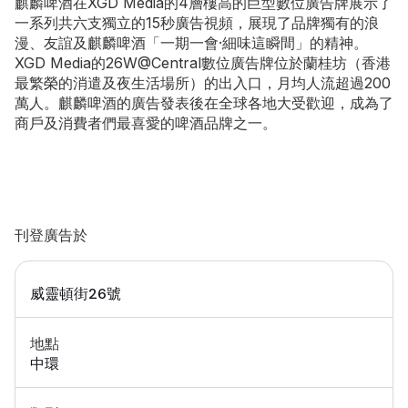
麒麟啤酒在XGD Media的4層樓高的巨型數位廣告牌展示了
一系列共六支獨立的15秒廣告視頻，展現了品牌獨有的浪
漫、友誼及麒麟啤酒「一期一會·細味這瞬間」的精神。
XGD Media的26W@Central數位廣告牌位於蘭桂坊（香港
最繁榮的消遣及夜生活場所）的出入口，月均人流超過200
萬人。麒麟啤酒的廣告發表後在全球各地大受歡迎，成為了
商戶及消費者們最喜愛的啤酒品牌之一。
刊登廣告於
威靈頓街26號
地點
中環