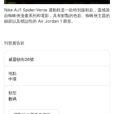
Nike AJ1 Spider-Verse 運動鞋是一款特別版鞋款，靈感源
自蜘蛛俠漫畫系列和電影，具有鮮豔的色彩、蜘蛛俠主題的
細節以及標誌性的 Air Jordan 1 廓形。
刊登廣告於
威靈頓街26號
地點
中環
類型
數碼