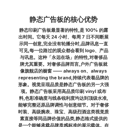
静态广告板的核心优势
静态印刷广告板最显著的特性,是 100% 的露
出时间。它每天 24 小时、每周 7 日不间断展
示同一创意,完全没有轮播分时,品牌讯息一直
可见,每一位路过的观众都会看到 logo、产品
与讯息。这种「永远在场」的特性,对奢侈品
牌尤其重要。对奢侈品牌而言,户外广告板就
像旗舰店的橱窗 —— always on、always
representing the brand,持续代表着品牌的
形象。视觉呈现品质是静态广告板的另一大强
项。静态广告板采用高品质印刷 vinyl 或布
料,色彩准确度与线条锐利度均达到顶级水准,
能够完整还原品牌调性与创意细节。对于奢侈
时装、高级腕表、珠宝、高级烈酒这类视觉质
素直接等同品牌价值的品类,静态格式提供的
是一个能够承载品牌质感标准的展示载体。在