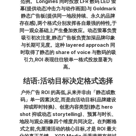
范例。 Longines 同时投放 LFR 数码 LED 萤
幕(提供动态冲击力与动作画面)与 Goldmark
静态广告板(提供同一地段持续、永久的品牌
存在感),两个格式分别发挥各自最强的特性,于
同一观众基础上产生叠加效应。动态萤幕负责
吸引初次注意,静态广告板负责加深品牌印象
与长期可见度。这种 layered approach 同
时取得了静态的 share of voice 与数码的吸
引力,ROI 表现往往较单一格式投放显著为
高。
结语:活动目标决定格式选择
户外广告 ROI 的高低,从来并非由「静态或数
码」单一因素决定,而是由活动目标(品牌建设
抑或即时转换)、创意内容类型(静态 hero
shot 抑或动态 storytelling)、预算与时长、
地段与观众画像四个维度共同决定。在判断格
式之前,先厘清活动的核心目标,才是 ROI 最大
化的真正关键。 XGD Media 于香港拥有超过