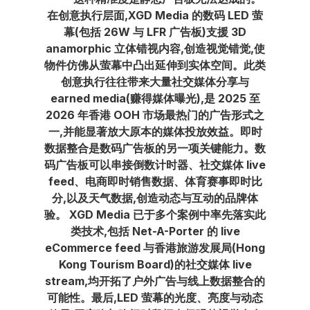
在创意执行层面,XGD Media 的数码 LED 萤
幕(包括 26W 与 LFR 广告板)支援 3D
anamorphic 立体错视内容,创造视觉错觉,使
物件仿佛从萤幕中凸出延伸到实体空间。此类
创意执行往往带来大量社交媒体分享与
earned media(赚得媒体曝光),是 2025 至
2026 年香港 OOH 市场最热门的广告形式之
一,并能显著放大原本的媒体投放效益。即时
数据整合是数码广告板的另一项关键能力。数
码广告板可以串接倒数计时器、社交媒体 live
feed、电商即时销售数据、体育赛事即时比
分,以及天气数据,创造动态与互动的品牌体
验。 XGD Media 已于多个案例中率先落实此
类技术,包括 Net-A-Porter 的 live
eCommerce feed 与香港旅游发展局(Hong
Kong Tourism Board)的社交媒体 live
stream,均开拓了户外广告与线上数据整合的
可能性。最后,LED 萤幕的光度、亮度与动态