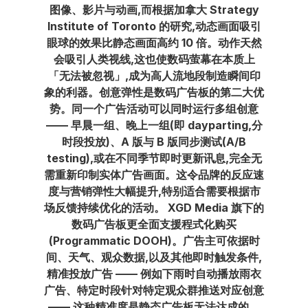
图像、影片与动画,而根据加拿大 Strategy
Institute of Toronto 的研究,动态画面吸引
眼球的效果比静态画面高约 10 倍。动作天然
会吸引人类视线,这也使数码萤幕在本质上
「无法被忽视」,成为高人流地段制造瞬间印
象的利器。创意弹性是数码广告板的第二大优
势。同一个广告活动可以同时运行多组创意
—— 早晨一组、晚上一组(即 dayparting,分
时段投放)、A 版与 B 版同步测试(A/B
testing),或在不同季节即时更新讯息,完全无
需重新印制实体广告画面。这令品牌的反应速
度与营销弹性大幅提升,特别适合需要根据市
场反馈持续优化的活动。 XGD Media 旗下的
数码广告板更全面支援程式化购买
(Programmatic DOOH)。广告主可依据时
间、天气、观众数据,以及其他即时触发条件,
精准投放广告 —— 例如下雨时自动播放雨衣
广告、特定时段针对特定观众群推送对应创意
—— 这种精准度是静态广告板无法达成的。