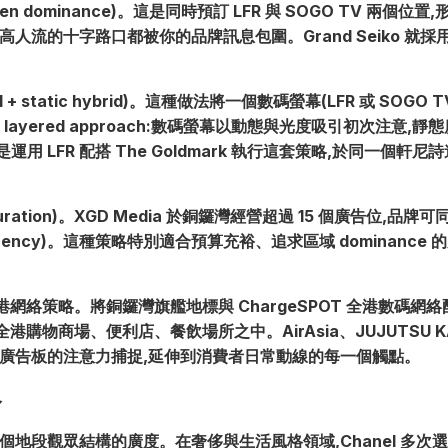
 dominance)。這是同時預訂 LFR 與 SOGO TV 兩個位置,形
人流的十字路口都被你的品牌訊息包圍。Grand Seiko 就
 static hybrid)。這種做法將一個數碼螢幕(LFR 或 SOGO T
,構建出 layered approach:數碼螢幕以動態與光度吸引初次注意
正是運用 LFR 配搭 The Goldmark 執行這套策略,於同一
aturation)。XGD Media 於銅鑼灣經營超過 15 個廣告位
ency)。這種策略特別適合預算充裕、追求區域 dominance 的
 全港網絡策略。將銅鑼灣旗艦地標與 ChargeSPOT 全港數碼
商場、便利店、餐飲場所之中。AirAsia、JUJUTSU KAISE
標廣告板的注意力捕捉,延伸到消費者日常動線的每一個觸點。
合
段觀眾結構的廣度。在奢侈與生活風格領域,Chanel 多次選用 Le