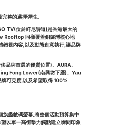
界最完整的選擇彈性。
GO TV(位於軒尼詩道)是香港最大的
ew Rooftop 同樣覆蓋銅鑼灣核心地
ic 立體錯視內容,以及動態創意執行,讓品牌
,屬奢侈品牌首選的優質位置)、AURA、
ing Fong Lower(南興坊下層)、Yau
久品牌可見度,以及希望取得 100%
 其中一個旗艦數碼螢幕,將整個活動預算集中
希望以單一高衝擊力觸點建立瞬間印象