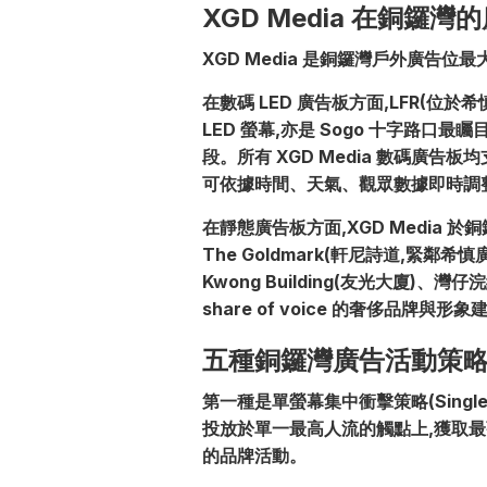
XGD Media 在銅鑼
XGD Media 是銅鑼灣戶外廣告
在數碼 LED 廣告板方面,LFR(位
LED 螢幕,亦是 Sogo 十字路口最矚目
段。所有 XGD Media 數碼廣告板均
可依據時間、天氣、觀眾數據即時調
在靜態廣告板方面,XGD Media 於
The Goldmark(軒尼詩道,緊鄰希慎廣場
Kwong Building(友光大廈)
share of voice 的奢侈品牌與形
五種銅鑼灣廣告活動策
第一種是單螢幕集中衝擊策略(Single-
投放於單一最高人流的觸點上,獲取
的品牌活動。