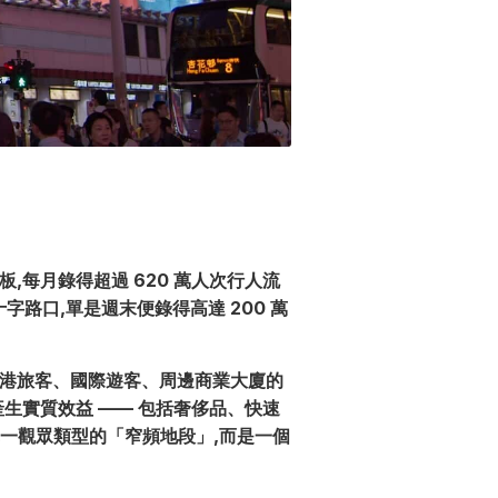
廣告板,每月錄得超過 620 萬人次行人流
 十字路口,單是週末便錄得高達 200 萬
訪港旅客、國際遊客、周邊商業大廈的
生實質效益 —— 包括奢侈品、快速
單一觀眾類型的「窄頻地段」,而是一個