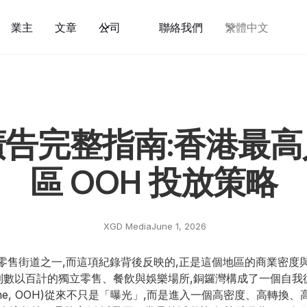
業主
文章
公司
聯絡我們
繁體中文
告完整指南:香港最
區 OOH 投放策略
XGD Media
June 1, 2026
零售街道之一,而這項紀錄背後反映的,正是這個地區的商業密度
再到數以百計的獨立零售、餐飲與娛樂場所,銅鑼灣構成了一個自我
-Home, OOH)從來不只是「曝光」,而是進入一個高密度、高轉