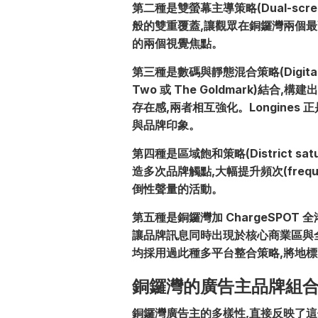
第二種是雙螢幕主導策略(Dual-screen
般的雙重覆蓋,讓觀眾在銅鑼灣兩個最高
的兩個視覺焦點。
第三種是數碼與靜態混合策略(Digital +
Two 或 The Goldmark)結合
存在感,兩者相互強化。Longines 
與品牌印象。
第四種是區域飽和策略(District s
造多次品牌觸點,大幅提升頻次(frequ
倒性聲量的活動。
第五種是銅鑼灣加 ChargeSPOT
讓品牌訊息同時出現於核心商業區與全港購物
均採用過此種多平台整合策略,將地
銅鑼灣的廣告主品牌組
銅鑼灣廣告主的多樣性,直接反映了這個地