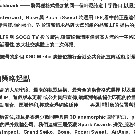
 The Goldmark —— 將兩種格式疊加於同一個軒尼詩道十字路口
tercard、Bose 與 Pocari Sweat 均選用 LFR,看中
奢侈零售腹地的核心。對於這類追求品牌大眾印象的品類,LFR 提
LFR 與 SOGO TV 投放廣告,覆蓋銅鑼灣兩個最高人流的十字路口;而
的話題性,放大社交媒體上的二次傳播。
灣的多個 XGD Media 廣告位推行全港公共資訊宣傳活動,
的策略起點
最高的人流密度、最廣的觀眾結構、最齊全的廣告格式選擇,以及
品、娛樂 IP、遊戲版本更新,或公共資訊宣傳,銅鑼灣都能提供匹配
動混合、區域飽和,抑或全港網絡延伸 —— 再選擇對應的位置與
個廣告位,並且是香港少數同時具備 3D anamorphic 製作能力、pr
絡的戶外媒體公司。我們連續三屆榮獲 Spark Awards 殊榮,服務客戶
in Impact、Grand Seiko、Bose、Pocari Sweat、AirA