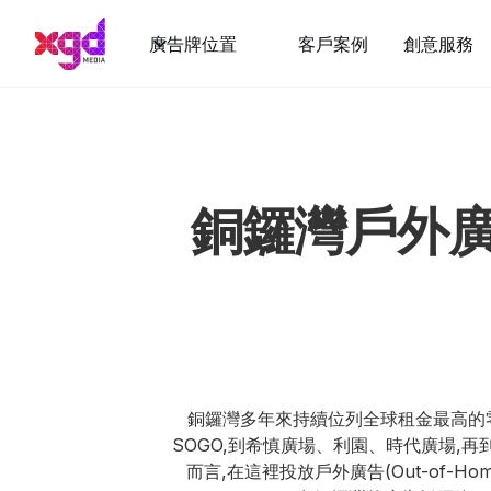
廣告牌位置
客戶案例
創意服務
銅鑼灣戶外廣
銅鑼灣多年來持續位列全球租金最高的
SOGO,到希慎廣場、利園、時代廣場,
而言,在這裡投放戶外廣告(Out-of