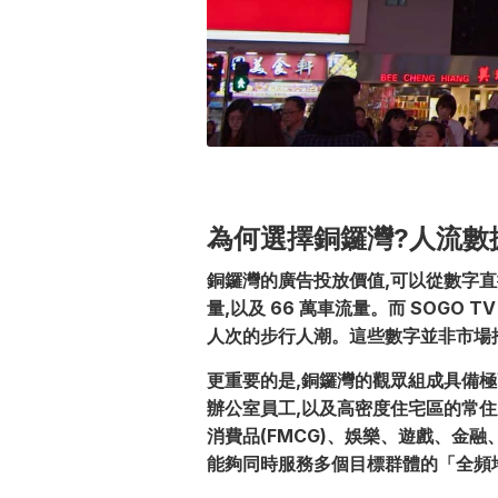
為何選擇銅鑼灣?人流數
銅鑼灣的廣告投放價值,可以從數字直接看見
量,以及 66 萬車流量。而 SOGO T
人次的步行人潮。這些數字並非市場
更重要的是,銅鑼灣的觀眾組成具備
辦公室員工,以及高密度住宅區的常住
消費品(FMCG)、娛樂、遊戲、金
能夠同時服務多個目標群體的「全頻