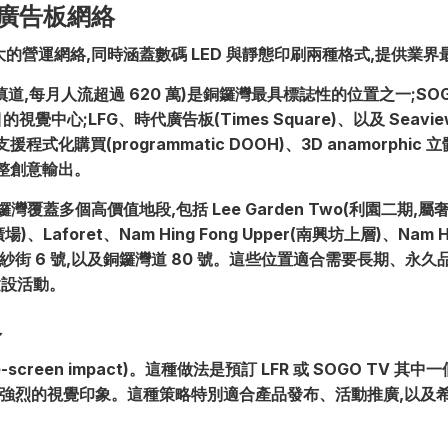
灣的廣告板網絡
位最大的營運網絡,同時涵蓋數碼 LED 與靜態印刷兩種格式,提供業
於希慎道,每月人流超過 620 萬)是銅鑼灣最具標誌性的位置之一;SO
的視覺中心;LFG、時代廣告板(Times Square)、以及 Seavi
支援程式化購買(programmatic DOOH)、3D anamorph
整創意輸出。
銅鑼灣覆蓋多個高價值地段,包括 Lee Garden Two(利園二期
)、Laforet、Nam Hing Fong Upper(南興坊上層)、Nam H
、灣仔浣紗街 6 號,以及銅鑼灣道 80 號。這些位置適合需要長期、永
象建設活動。
略
screen impact)。這種做法是預訂 LFR 或 SOGO TV
最強烈的視覺印象。這種策略特別適合產品發布、活動推廣,以及