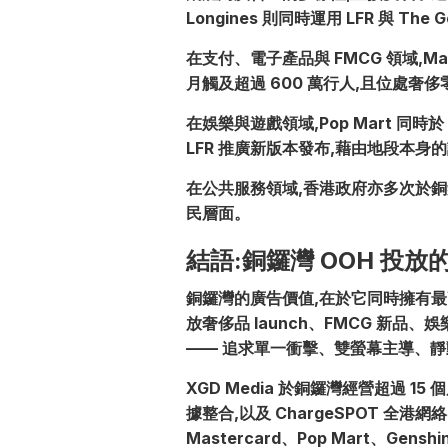
Longines 則同時運用 LFR 與
在支付、電子產品與 FMCG 領域,Mas
月觸及超過 600 萬行人,且位處
在娛樂與遊戲領域,Pop Mart 同時於 
LFR 推廣新版本發布,藉由地段本身
在公共服務領域,香港政府亦多次於銅鑼
民層面。
結語:銅鑼灣 OOH 投放
銅鑼灣的廣告價值,在於它同時擁有
放奢侈品 launch、FMCG 新
—— 追求單一衝擊、雙螢幕主導、靜
XGD Media 於銅鑼灣經營超過 15 
據整合,以及 ChargeSPOT 全港網
Mastercard、Pop Mart、Gensh