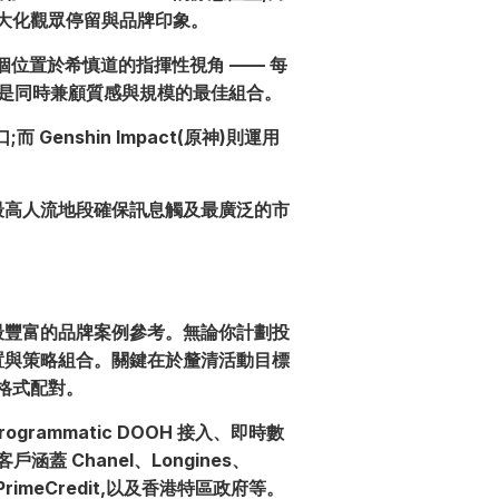
,以最大化觀眾停留與品牌印象。
的正是這個位置於希慎道的指揮性視角 —— 每
供的是同時兼顧質感與規模的最佳組合。
 Genshin Impact(原神)則運用
以最高人流地段確保訊息觸及最廣泛的市
最豐富的品牌案例參考。無論你計劃投
的位置與策略組合。關鍵在於釐清活動目標
格式配對。
ogrammatic DOOH 接入、即時數
涵蓋 Chanel、Longines、
sia、PrimeCredit,以及香港特區政府等。