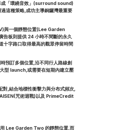
成「環繞音效」(surround sound)
採用過這種策略,成功主導銅鑼灣最重要
V)與一個靜態位置(Lee Garden
,靜態廣告板則提供 24 小時不間斷的永久
個軒尼詩道十字路口取得最高的觀眾停留時間
,品牌可同時預訂多個位置,沿不同行人路線創
大型 launch,或需要在短期內建立壓
網絡配對,結合地標性衝擊力與分布式頻次,
N(咒術迴戰)以及 PrimeCredit
e Garden Two 的靜態位置,而